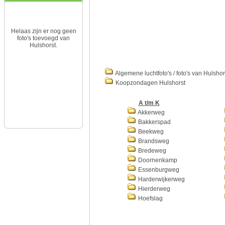
Helaas zijn er nog geen
foto's toevoegd van
Hulshorst.
Algemene luchtfoto's / foto's van Hulshor
Koopzondagen Hulshorst
A t/m K
Akkerweg
Bakkerspad
Beekweg
Brandsweg
Bredeweg
Doornenkamp
Essenburgweg
Harderwijkerweg
Hierderweg
Hoefslag