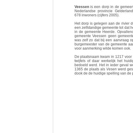
Veessen
is een dorp in de gemeen
Nederlandse provincie Gelderland
678 inwoners (cijfers 2005).
Het dorp is gelegen aan de rivier d
een zelfstandige gemeente tot dat h
in de gemeente Heerde. Opvallend 
gemeente Veessen geen gemeent
was zelf zo dat bij een aanvraag o
burgemeester van de gemeente aan
voor aanmerking wilde komen ook.
De plaatsnaam kwam in 1217 voor
twijfels of daar werkelijk het hu
bedoeld werd. Het in ieder geval we
1365 de plaats als
Vesen
werd ges
dook de de huidige spelling van de