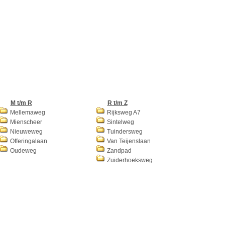
M t/m R
R t/m Z
Mellemaweg
Rijksweg A7
Mienscheer
Sintelweg
Nieuweweg
Tuindersweg
Offeringalaan
Van Teijenslaan
Oudeweg
Zandpad
Zuiderhoeksweg