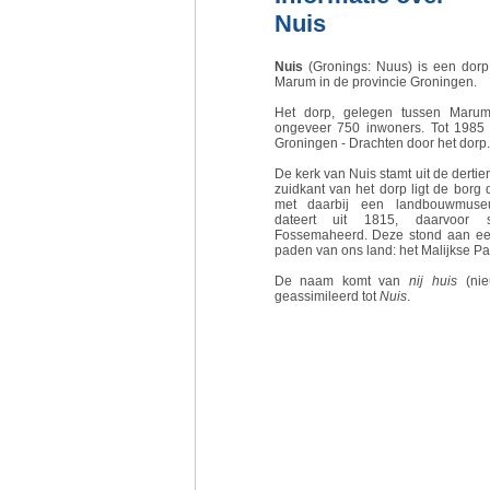
Nuis
Nuis
(Gronings: Nuus) is een dor
Marum in de provincie Groningen.
Het dorp, gelegen tussen Maru
ongeveer 750 inwoners. Tot 1985 l
Groningen - Drachten door het dorp.
De kerk van Nuis stamt uit de derti
zuidkant van het dorp ligt de bor
met daarbij een landbouwmus
dateert uit 1815, daarvoor 
Fossemaheerd. Deze stond aan ee
paden van ons land: het Malijkse Pa
De naam komt van
nij huis
(nie
geassimileerd tot
Nuis
.