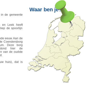
p in de gemeente
m en Leek heeft
iep de spoorlijn
ende eeuw. Aan de
g de Coendersborg
eum. Deze borg
stond hier de
n van de oudste
d.
uw huis), dat is