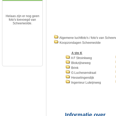
Helaas zijn er nog geen
foto's toevoegd van
Scheerwolde.
Algemene luchtfoto's / foto's van Schee
Koopzondagen Scheerwolde
A t/m K
A F Stroinkweg
Blokzijlseweg
Brink
G Luchesenstraat
Hesselingendijk
Ingenieur Luteijnweg
Informatie over