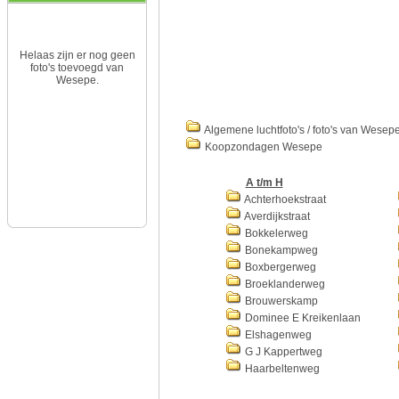
Helaas zijn er nog geen
foto's toevoegd van
Wesepe.
Algemene luchtfoto's / foto's van Wesep
Koopzondagen Wesepe
A t/m H
Achterhoekstraat
Averdijkstraat
Bokkelerweg
Bonekampweg
Boxbergerweg
Broeklanderweg
Brouwerskamp
Dominee E Kreikenlaan
Elshagenweg
G J Kappertweg
Haarbeltenweg