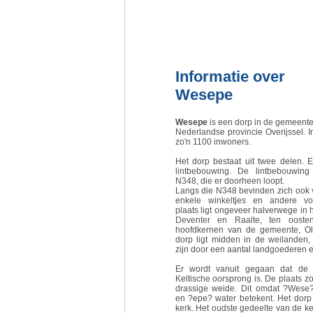
Informatie over
Wesepe
Wesepe
is een dorp in de gemeente 
Nederlandse provincie Overijssel. 
zo'n 1100 inwoners.
Het dorp bestaat uit twee delen. 
lintbebouwing. De lintbebouwing
N348, die er doorheen loopt.
Langs die N348 bevinden zich ook 
enkele winkeltjes en andere vo
plaats ligt ongeveer halverwege in 
Deventer en Raalte, ten oost
hoofdkernen van de gemeente, Ol
dorp ligt midden in de weilanden,
zijn door een aantal landgoederen 
Er wordt vanuit gegaan dat de
Keltische oorsprong is. De plaats z
drassige weide. Dit omdat ?Wese
en ?epe? water betekent. Het dorp
kerk. Het oudste gedeelte van de ke