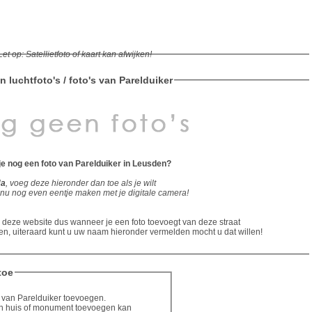
Let op: Satellietfoto of kaart kan afwijken!
n luchtfoto's / foto's van Parelduiker
je nog een foto van Parelduiker in Leusden?
Ja
, voeg deze hieronder dan toe als je wilt
 nu nog even eentje maken met je digitale camera!
eze website dus wanneer je een foto toevoegt van deze straat
n, uiteraard kunt u uw naam hieronder vermelden mocht u dat willen!
toe
o's van Parelduiker toevoegen.
 een huis of monument toevoegen kan