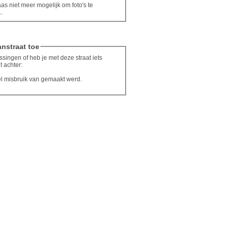
aas niet meer mogelijk om foto's te
.
nstraat toe
singen of heb je met deze straat iets
t achter:
el misbruik van gemaakt werd.