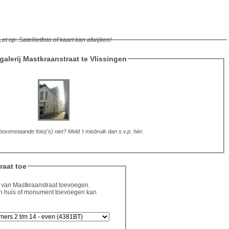
Let op: Satellietfoto of kaart kan afwijken!
galerij Mastkraanstraat te Vlissingen
ovenstaande foto('s) niet? Meld 't misbruik dan s.v.p. hier.
raat toe
o's van Mastkraanstraat toevoegen.
 een huis of monument toevoegen kan