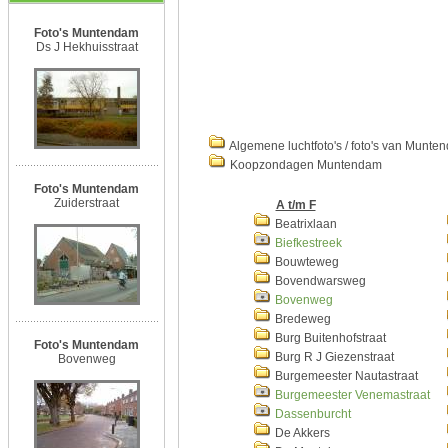
Foto's Muntendam
Ds J Hekhuisstraat
Algemene luchtfoto's / foto's van Munte
Koopzondagen Muntendam
Foto's Muntendam
Zuiderstraat
A t/m F
Beatrixlaan
Biefkestreek
Bouwteweg
Bovendwarsweg
Bovenweg
Bredeweg
Burg Buitenhofstraat
Foto's Muntendam
Burg R J Giezenstraat
Bovenweg
Burgemeester Nautastraat
Burgemeester Venemastraat
Dassenburcht
De Akkers