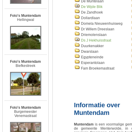
De Muntelaan
De Wijde Blik
De Zandhoek
Foto's Muntendam
Dollardlaan
Hellingwal
Domela Nieuwenhuisweg
Dr Willem Dreeslaan
Driemolenslaan
Ds J Hekhuisstraat
Duurkenakker
Dwarslaan
Egypteneinde
Foto's Muntendam
Esperantolaan
Biefkestreek
Fam Broekemastraat
Informatie over
Foto's Muntendam
Muntendam
Burgemeester
Venemastraat
Muntendam
is een voormalige gem
de gemeente Menterwolde, in 