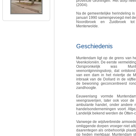
provincie Groningen. Het dorp hee
(2004).
Na de gemeentelijke herindeling i
januari 1990 samengevoegd met d
Noordbroek en Zuidbroek to
Menterwolde.
Geschiedenis
Muntendam ligt op de grens van h
Veenkoloniën. De eerste vermelding 
Oorspronkelijk was Mu
veenontginningsdorp, dat ontston
van een dam in het riviertje de 
inbraak van de Dollard in de vijft
de bewoning geconcentreerd rond
zandhoogte.
Eeuwenlang vormde Muntendam
veengraverijen, later ook voor d
ambulante handel, onder andere 
handelsondernemingen voort. Afgez
Landelijk bekend werden de Otten-
Vanwege de wijdverbreide armoede
omliggende dorpen vroeger niet alt
daarentegen als onbehoorlijk plaats
op heden merkbaar. Muntendam sta