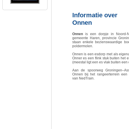
Informatie over
Onnen
Onnen
is een dorpje in Noord-N
gemeente Haren, provincie Gronin
staan enkele bezienswaardige bo
poldermolen.
Onnen is een esdorp met als eigen
Onner es een flink stuk buiten het ei
(meestal ligt een es vlak buiten een 
Aan de spoorweg Groningen–Asse
Onnen bij het rangeerterrein een 
van NedTrain.