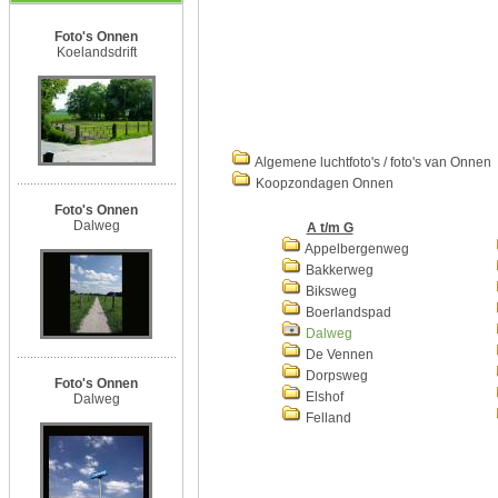
Foto's Onnen
Koelandsdrift
Algemene luchtfoto's / foto's van Onnen
Koopzondagen Onnen
Foto's Onnen
Dalweg
A t/m G
Appelbergenweg
Bakkerweg
Biksweg
Boerlandspad
Dalweg
De Vennen
Dorpsweg
Foto's Onnen
Elshof
Dalweg
Felland