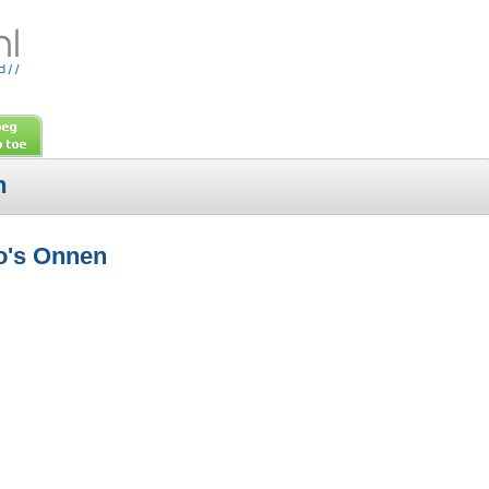
n
to's Onnen