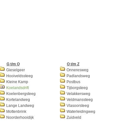
G t/m O
O t/m Z
Gieselgeer
Onneresweg
Hooiveldssteeg
Padlandsweg
Kleine Kamp
Postbus
Koelandsdrift
Tijborgsteeg
Koelenbergsteeg
Velakkersweg
Kortelandweg
Veldmanssteeg
Lange Landweg
Vlasoorsteeg
Mottenbrink
Waterleidingweg
Noorderhooidijk
Zuidveld