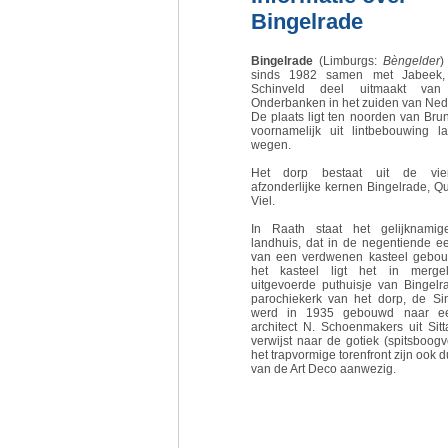
Bingelrade
Bingelrade
(Limburgs:
Bèngelder
)
sinds 1982 samen met Jabeek,
Schinveld deel uitmaakt va
Onderbanken in het zuiden van Ned
De plaats ligt ten noorden van Br
voornamelijk uit lintbebouwing 
wegen.
Het dorp bestaat uit de vier 
afzonderlijke kernen Bingelrade, 
Viel.
In Raath staat het gelijknamige
landhuis, dat in de negentiende e
van een verdwenen kasteel gebou
het kasteel ligt het in merge
uitgevoerde puthuisje van Bingelr
parochiekerk van het dorp, de Sin
werd in 1935 gebouwd naar e
architect N. Schoenmakers uit Sitt
verwijst naar de gotiek (spitsboogv
het trapvormige torenfront zijn ook d
van de Art Deco aanwezig.