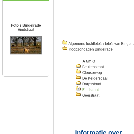
Foto's Bingelrade
Eindstraat
Algemene luchtfoto's / foto's van Bingel
Koopzondagen Bingelrade
A t/m G
Beukenstraat
Clouserweg
De Keldersdaal
Dorpsstraat
Eindstraat
Geerstraat
Informatie over