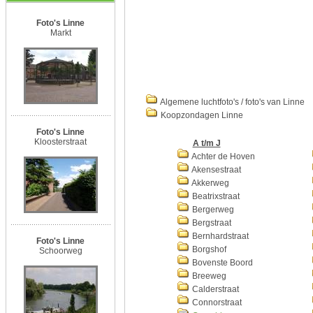
Foto's Linne
Markt
Algemene luchtfoto's / foto's van Linne
Koopzondagen Linne
Foto's Linne
Kloosterstraat
A t/m J
Achter de Hoven
Akensestraat
Akkerweg
Beatrixstraat
Bergerweg
Bergstraat
Bernhardstraat
Foto's Linne
Borgshof
Schoorweg
Bovenste Boord
Breeweg
Calderstraat
Connorstraat