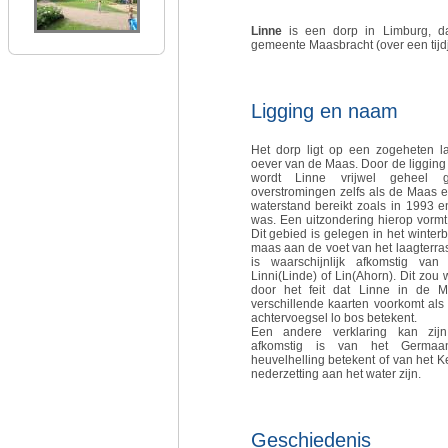
Linne
is een dorp in Limburg, da
gemeente Maasbracht (over een tij
Ligging en naam
Het dorp ligt op een zogeheten l
oever van de Maas. Door de ligging 
wordt Linne vrijwel geheel g
overstromingen zelfs als de Maas 
waterstand bereikt zoals in 1993 
was. Een uitzondering hierop vorm
Dit gebied is gelegen in het winte
maas aan de voet van het laagterr
is waarschijnlijk afkomstig va
Linni(Linde) of Lin(Ahorn). Dit zou
door het feit dat Linne in de 
verschillende kaarten voorkomt als 
achtervoegsel lo bos betekent.
Een andere verklaring kan zi
afkomstig is van het Germaa
heuvelhelling betekent of van het Ke
nederzetting aan het water zijn.
Geschiedenis