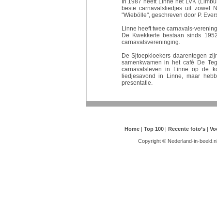
In 1987 heeft Linne het LVK (Limbu
beste carnavalsliedjes uit zowel 
"Wiebölle", geschreven door P. Ever
Linne heeft twee carnavals-verening
De Kwekkerte bestaan sinds 1952.
carnavalsvereninging.
De Sjtoepkloekers daarentegen zijn
samenkwamen in het café De Tegel
carnavalsleven in Linne op de 
liedjesavond in Linne, maar he
presentatie.
Home
|
Top 100
|
Recente foto’s
|
Vo
Copyright © Nederland-in-beeld.n