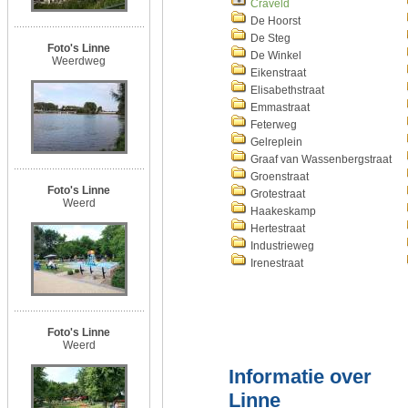
Craveld
De Hoorst
De Steg
Foto's Linne
De Winkel
Weerdweg
Eikenstraat
Elisabethstraat
Emmastraat
Feterweg
Gelreplein
Graaf van Wassenbergstraat
Groenstraat
Foto's Linne
Grotestraat
Weerd
Haakeskamp
Hertestraat
Industrieweg
Irenestraat
Foto's Linne
Weerd
Informatie over
Linne