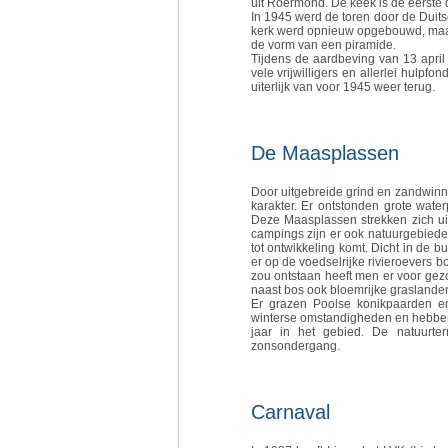
uit Roermond. De keek is de eerste d
In 1945 werd de toren door de Duit
kerk werd opnieuw opgebouwd, maar
de vorm van een piramide.
Tijdens de aardbeving van 13 april
vele vrijwilligers en allerlei hulpf
uiterlijk van voor 1945 weer terug.
De Maasplassen
Door uitgebreide grind en zandwinn
karakter. Er ontstonden grote water
Deze Maasplassen strekken zich ui
campings zijn er ook natuurgebiede
tot ontwikkeling komt. Dicht in de b
er op de voedselrijke rivieroevers 
zou ontstaan heeft men er voor gezo
naast bos ook bloemrijke graslande
Er grazen Poolse konikpaarden e
winterse omstandigheden en hebben w
jaar in het gebied. De natuurter
zonsondergang.
Carnaval