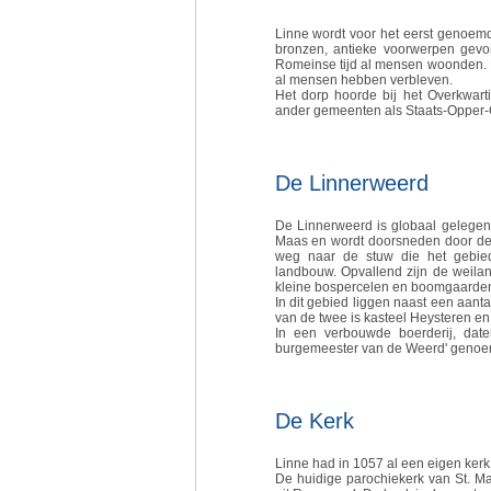
Linne wordt voor het eerst genoemd
bronzen, antieke voorwerpen gevo
Romeinse tijd al mensen woonden. Bo
al mensen hebben verbleven.
Het dorp hoorde bij het Overkwar
ander gemeenten als Staats-Opper-G
De Linnerweerd
De Linnerweerd is globaal gelegen
Maas en wordt doorsneden door de V
weg naar de stuw die het gebied 
landbouw. Opvallend zijn de weila
kleine bospercelen en boomgaarde
In dit gebied liggen naast een aant
van de twee is kasteel Heysteren en
In een verbouwde boerderij, dat
burgemeester van de Weerd' genoe
De Kerk
Linne had in 1057 al een eigen kerk
De huidige parochiekerk van St. M