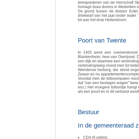
leengoederen van de Herrschaft Stei
homagii duas domos in Wederden er
De grond tussen de dorpen Enter 
driekwart van het jaar onder water
tot aan het dorp Hellendoorn.
Poort van Twente
In 1405 werd een overeenkomst 
Blankenheim, heer van Overijssel. 
een dijk en daarmee een verbinding
verbindingsweg moest men tol betale
Wierdense herberg, die stond onge
Zwaan en nu appartementencomple
Voordat men de tolboompalen mocht
dat "van een beslagen wagen" twee s
enz.) Het vroegere tolbordje hang
als een poort en in dit verband wor
Bestuur
In de gemeenteraad zi
CDA (9 zetels),