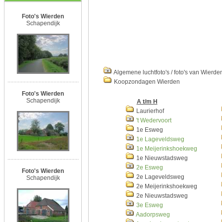
Foto's Wierden
Schapendijk
Algemene luchtfoto's / foto's van Wierde
Koopzondagen Wierden
Foto's Wierden
Schapendijk
A t/m H
Laurierhof
't Wedervoort
1e Esweg
1e Lageveldsweg
1e Meijerinkshoekweg
1e Nieuwstadsweg
2e Esweg
Foto's Wierden
2e Lageveldsweg
Schapendijk
2e Meijerinkshoekweg
2e Nieuwstadsweg
3e Esweg
Aadorpsweg