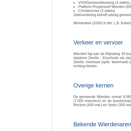
VVD/Gemeentebelang (3 zetels),
Platform Progressief Wierden (D6
ChristenUnie (3 zetels)
Zetelverdeling betreft uitslag geme
Momenteel (2006) is dhr. L.B. Kobe
Verkeer en vervoer
Wierden ligt aan de Rijksweg 35 tu
stoptrein Zwolle - Enschede als st
Zwolle, eenmaal (spits: tweemaal) p
richting Almelo.
Overige kernen
De gemeente Wierden omvat 9.580 h
(7.000 inwoners) en de buurtschapp
Rectum (400 inw.) en Ypelo (300 inw.
Bekende Wierdenare