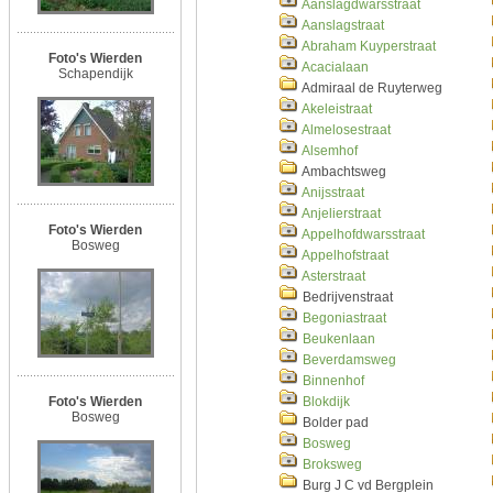
Aanslagdwarsstraat
Aanslagstraat
Abraham Kuyperstraat
Foto's Wierden
Acacialaan
Schapendijk
Admiraal de Ruyterweg
Akeleistraat
Almelosestraat
Alsemhof
Ambachtsweg
Anijsstraat
Anjelierstraat
Foto's Wierden
Appelhofdwarsstraat
Bosweg
Appelhofstraat
Asterstraat
Bedrijvenstraat
Begoniastraat
Beukenlaan
Beverdamsweg
Binnenhof
Foto's Wierden
Blokdijk
Bosweg
Bolder pad
Bosweg
Broksweg
Burg J C vd Bergplein