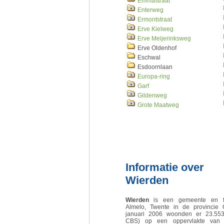
Emmastraat
Enterweg
Ermontstraat
Erve Kielweg
Erve Meijerinksweg
Erve Oldenhof
Eschwal
Esdoornlaan
Europa-ring
Garf
Gildenweg
Grote Maatweg
Informatie over
Wierden
Wierden
is een gemeente en fo
Almelo, Twente in de provincie 
januari 2006 woonden er 23.55
CBS) op een oppervlakte van