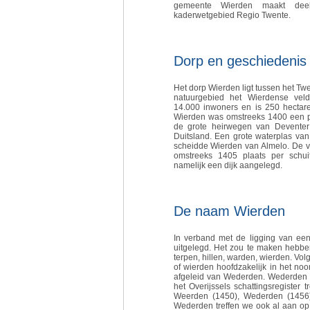
gemeente Wierden maakt dee
kaderwetgebied Regio Twente.
Dorp en geschiedenis
Het dorp Wierden ligt tussen het Tw
natuurgebied het Wierdense veld
14.000 inwoners en is 250 hectare
Wierden was omstreeks 1400 een pl
de grote heirwegen van Deventer
Duitsland. Een grote waterplas va
scheidde Wierden van Almelo. De v
omstreeks 1405 plaats per schui
namelijk een dijk aangelegd.
De naam Wierden
In verband met de ligging van ee
uitgelegd. Het zou te maken hebbe
terpen, hillen, warden, wierden. Volg
of wierden hoofdzakelijk in het n
afgeleid van Wederden. Wederden zo
het Overijssels schattingsregister
Weerden (1450), Wederden (1456)
Wederden treffen we ook al aan op sc