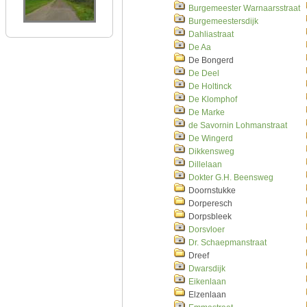
Burgemeester Warnaarsstraat
Burgemeestersdijk
Dahliastraat
De Aa
De Bongerd
De Deel
De Holtinck
De Klomphof
De Marke
de Savornin Lohmanstraat
De Wingerd
Dikkensweg
Dillelaan
Dokter G.H. Beensweg
Doornstukke
Dorperesch
Dorpsbleek
Dorsvloer
Dr. Schaepmanstraat
Dreef
Dwarsdijk
Eikenlaan
Elzenlaan