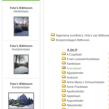
Foto's Bilthoven
Hertenlaan
Algemene luchtfoto's / foto's van Bilthov
Koopzondagen Bilthoven
Foto's Bilthoven
Konijnenlaan
A t/m H
A Cuyplaan
A van Leeuwenhoeklaan
Aardelaan
Acacialaan
Agaatvlinder
Andoorn
Anna Maria v Schuurmalaan
Foto's Bilthoven
Anne Franklaan
Konijnenlaan
Apollovlinder
Appellaan
Argusvlinder
Atlasvlinder