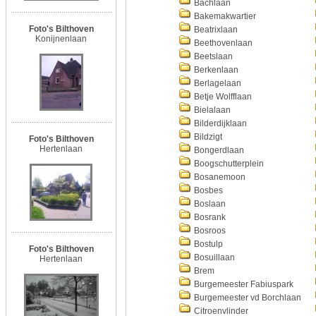
Bachlaan
Bakemakwartier
Foto's Bilthoven
Beatrixlaan
Konijnenlaan
Beethovenlaan
Beetslaan
Berkenlaan
Berlagelaan
Betje Wolfflaan
Bielalaan
Bilderdijklaan
Bildzigt
Foto's Bilthoven
Hertenlaan
Bongerdlaan
Boogschutterplein
Bosanemoon
Bosbes
Boslaan
Bosrank
Bosroos
Bostulp
Foto's Bilthoven
Bosuillaan
Hertenlaan
Brem
Burgemeester Fabiuspark
Burgemeester vd Borchlaan
Citroenvlinder