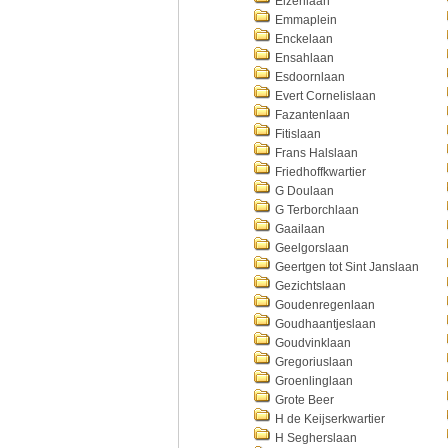
Elzenlaan
Emmaplein
Enckelaan
Ensahlaan
Esdoornlaan
Evert Cornelislaan
Fazantenlaan
Fitislaan
Frans Halslaan
Friedhoffkwartier
G Doulaan
G Terborchlaan
Gaailaan
Geelgorslaan
Geertgen tot Sint Janslaan
Gezichtslaan
Goudenregenlaan
Goudhaantjeslaan
Goudvinklaan
Gregoriuslaan
Groenlinglaan
Grote Beer
H de Keijserkwartier
H Segherslaan