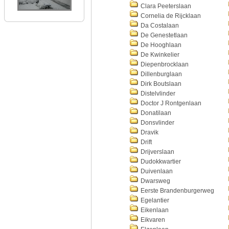
Clara Peeterslaan
Cornelia de Rijcklaan
Da Costalaan
De Genestetlaan
De Hooghlaan
De Kwinkelier
Diepenbrocklaan
Dillenburglaan
Dirk Boutslaan
Distelvlinder
Doctor J Rontgenlaan
Donatilaan
Donsvlinder
Dravik
Drift
Drijverslaan
Dudokkwartier
Duivenlaan
Dwarsweg
Eerste Brandenburgerweg
Egelantier
Eikenlaan
Eikvaren