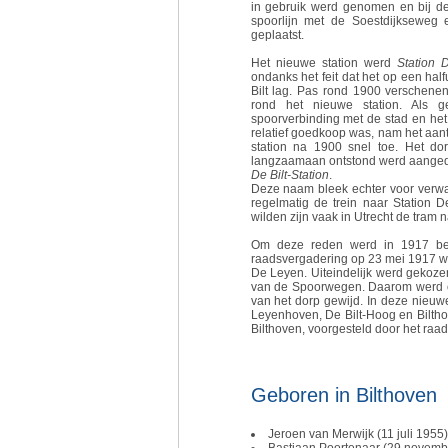
in gebruik werd genomen en bij de
spoorlijn met de Soestdijkseweg 
geplaatst.
Het nieuwe station werd
Station D
ondanks het feit dat het op een hal
Bilt lag. Pas rond 1900 verschenen 
rond het nieuwe station. Als 
spoorverbinding met de stad en het 
relatief goedkoop was, nam het aanta
station na 1900 snel toe. Het dor
langzaamaan ontstond werd aange
De Bilt-Station
.
Deze naam bleek echter voor verwar
regelmatig de trein naar Station 
wilden zijn vaak in Utrecht de tram n
Om deze reden werd in 1917 bes
raadsvergadering op 23 mei 1917 we
De Leyen. Uiteindelijk werd gekoze
van de Spoorwegen. Daarom werd o
van het dorp gewijd. In deze nieu
Leyenhoven, De Bilt-Hoog en Biltho
Bilthoven, voorgesteld door het raad
Geboren in Bilthoven
Jeroen van Merwijk (11 juli 1955)
Bastiaan Poortenaar (29 novembe