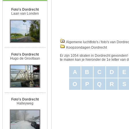
Foto's Dordrecht
Laan van Londen
Algemene luchtfoto's / foto's van Dordrec
Koopzondagen Dordrecht
Foto's Dordrecht
Er zijn 1054 straten in Dordrecht gevonden!
Hugo de Grootlaan
te maken kan je hieronder de 1e letter van de
A
B
C
D
E
O
P
Q
R
S
Foto's Dordrecht
Halleyweg